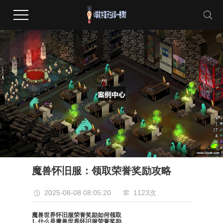
魔兽怀旧服：领取荣誉奖励攻略
2025-08-08 08:05:20
1123次
魔兽世界怀旧服荣誉奖励如何领取
1. 什么是魔兽世界怀旧服荣誉奖励