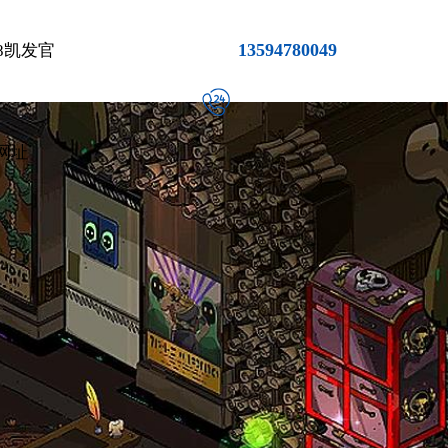
13594780049
8凯发官
网址