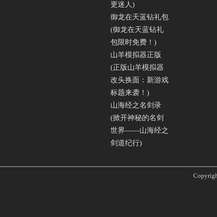
更迷人)
御龙在天蓝钻礼包
(御龙在天蓝钻礼
包限时免费！)
山羊模拟器正版
(正版山羊模拟器
改头换面：新游戏
标题来袭！)
山海经之名剑录
(掀开神秘的名剑
世界——山海经之
剑道纪行)
Copyri