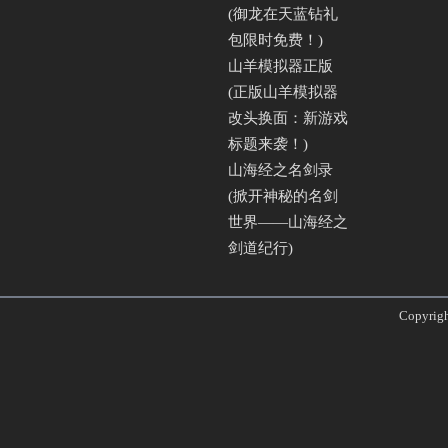
(御龙在天蓝钻礼
包限时免费！)
山羊模拟器正版
(正版山羊模拟器
改头换面：新游戏
标题来袭！)
山海经之名剑录
(掀开神秘的名剑
世界——山海经之
剑道纪行)
Copyri