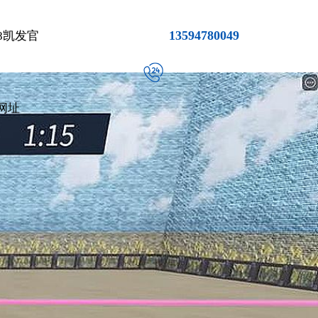
13594780049
8凯发官
网址