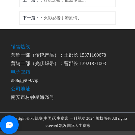
上一篇：
辉夜之夜，血族传说再临
下一篇：
火影忍者手游剧情、火影忍者手游剧情副本一共多少章：木叶异变：时空交错的忍者之战
销售热线
营销一部（传统产品）：王部长 15371160678
营销二部（光伏焊带）：曹部长 13921871003
电子邮箱
d88@j909.vip
公司地址
南安市村钞星海79号
Copyright © k8凯发(中国)天生赢家·一触即发 2024 版权所有 All rights
reserved
凯发国际天生赢家