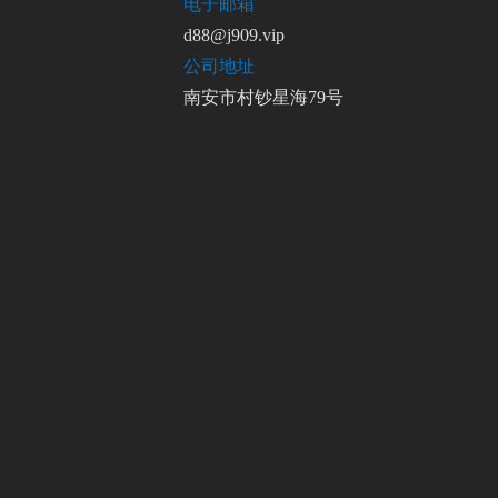
电子邮箱
d88@j909.vip
公司地址
南安市村钞星海79号