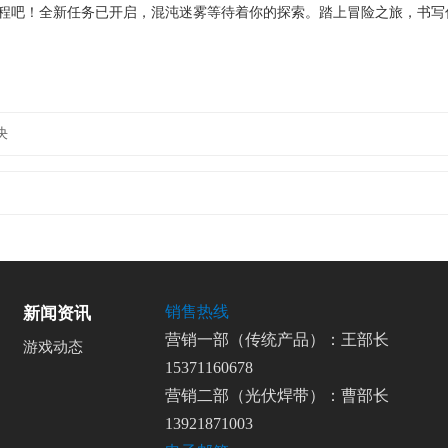
程吧！全新任务已开启，混沌迷雾等待着你的探索。踏上冒险之旅，书写
决
销售热线
新闻资讯
营销一部（传统产品）：王部长
游戏动态
15371160678
营销二部（光伏焊带）：曹部长
13921871003