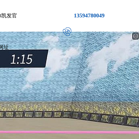
13594780049
8凯发官
网址