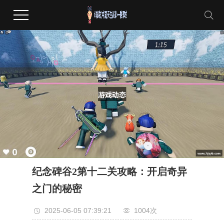
纪念碑谷2第十二关攻略：开启奇异
之门的秘密
2025-06-05 07:39:21
1004次