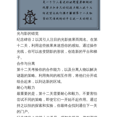
光与影的错觉
纪念碑谷 2 以其引人注目的光影效果而闻名。在第
十二关，利用这些效果来迷惑你的感知。通过操作
光线，你可以改变阴影的形状，创造新的平台和梯
子。
合作与分离
第十二关考验你的合作能力，以及分离人物以解决
谜题的策略。利用角间的相互作用，将他们分开或
组合起来，以到达新的区域。
耐心与毅力
最重要的是，第十二关需要耐心和毅力。不要害怕
尝试不同的策略，即使它们一开始不起作用。通过
持之以恒的探索和实验，你最终会找到通往下一关
的门户。