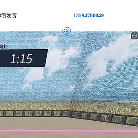
13594780049
8凯发官
网址