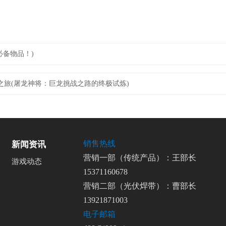
必备物品！)
之旅(屠龙神将：巨龙挑战之路的终极试炼)
销售热线
新闻资讯
营销一部（传统产品）：王部长
游戏动态
15371160678
营销二部（光伏焊带）：曹部长
13921871003
电子邮箱