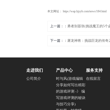
本文网址： https://wap.hjyyb.com/news/184.html
上一篇：
勇者别嚣张(挑战魔王的5个
下一篇：
屠龙神将：挑战巨龙的传奇
走进我们
产品中心
服务支持
公司简介
时与风(游戏编辑
在线留言
分享如何写出精彩
的游戏评测 -》 编
写游戏评测的秘诀
与技巧分享)