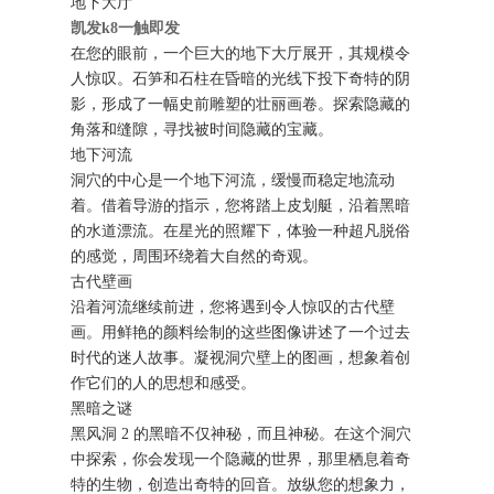
地下大厅
凯发k8一触即发
在您的眼前，一个巨大的地下大厅展开，其规模令
人惊叹。石笋和石柱在昏暗的光线下投下奇特的阴
影，形成了一幅史前雕塑的壮丽画卷。探索隐藏的
角落和缝隙，寻找被时间隐藏的宝藏。
地下河流
洞穴的中心是一个地下河流，缓慢而稳定地流动
着。借着导游的指示，您将踏上皮划艇，沿着黑暗
的水道漂流。在星光的照耀下，体验一种超凡脱俗
的感觉，周围环绕着大自然的奇观。
古代壁画
沿着河流继续前进，您将遇到令人惊叹的古代壁
画。用鲜艳的颜料绘制的这些图像讲述了一个过去
时代的迷人故事。凝视洞穴壁上的图画，想象着创
作它们的人的思想和感受。
黑暗之谜
黑风洞 2 的黑暗不仅神秘，而且神秘。在这个洞穴
中探索，你会发现一个隐藏的世界，那里栖息着奇
特的生物，创造出奇特的回音。放纵您的想象力，