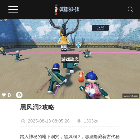
黑风洞2攻略
2025-08-13 08:05:26
1303次
踏入神秘的地下洞穴，黑风洞 2，那里隐藏着古代秘