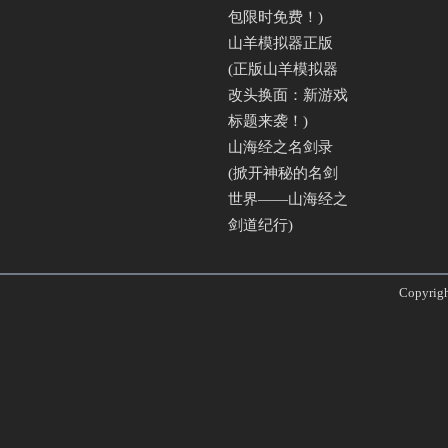
包限时免费！)
山羊模拟器正版
(正版山羊模拟器
改头换面：新游戏
标题来袭！)
山海经之名剑录
(掀开神秘的名剑
世界——山海经之
剑道纪行)
Copyri