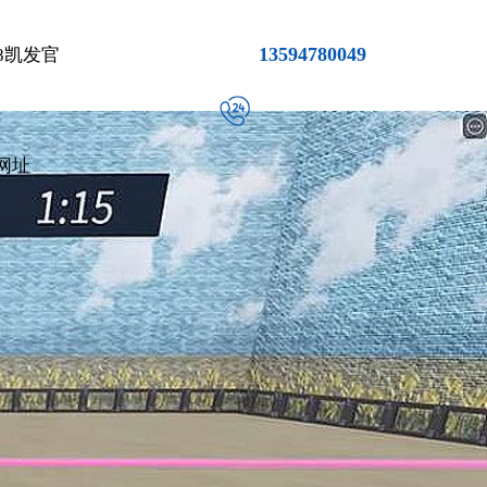
13594780049
8凯发官
网址